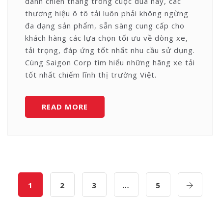
dành chiến thắng trong cuộc đua này, các
thương hiệu ô tô tải luôn phải không ngừng
đa dạng sản phẩm, sẵn sàng cung cấp cho
khách hàng các lựa chọn tối ưu về dòng xe,
tải trọng, đáp ứng tốt nhất nhu cầu sử dụng.
Cùng Saigon Corp tìm hiểu những hãng xe tải
tốt nhất chiếm lĩnh thị trường Việt.
HÃNG
READ MORE
XE
TẢI
TỐT
NHẤT
CHIẾM
LĨNH
1
2
3
…
5
THỊ
TRƯỜNG
VIỆT