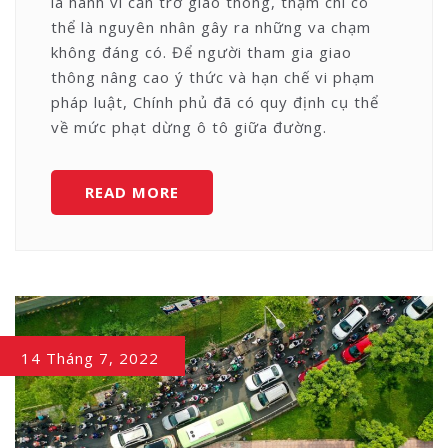
là hành vi cản trở giao thông, thậm chí có
thể là nguyên nhân gây ra những va chạm
không đáng có. Để người tham gia giao
thông nâng cao ý thức và hạn chế vi phạm
pháp luật, Chính phủ đã có quy định cụ thể
về mức phạt dừng ô tô giữa đường.
MỨC
READ MORE
PHẠT
DỪNG
Ô
TÔ
GIỮA
ĐƯỜNG
14 Tháng 7, 2022
CẬP
NHẬT
MỚI
NHẤT