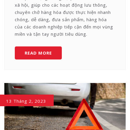
xã hội, giúp cho các hoạt động lưu thông,
chuyên chở hàng hóa được thực hiện nhanh
chóng, dễ dàng, đưa sản phẩm, hàng hóa
của các doanh nghiệp tiếp cận đến mọi vùng
miền và tận tay người tiêu dùng.
THỰC
READ MORE
TRẠNG
NGÀNH
VẬN
TẢI
VIỆT
NAM:
13 Tháng 2, 2023
CƠ
HỘI
HAY
THÁCH