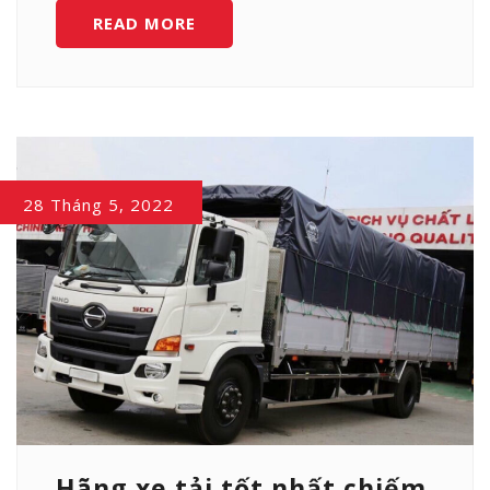
GIẢI
READ MORE
BÀI
TOÁN
KẸT
XE
QUANH
CAO
28 Tháng 5, 2022
ỐC
Ở
TP.HCM
NHƯ
THẾ
NÀO?
Hãng xe tải tốt nhất chiếm