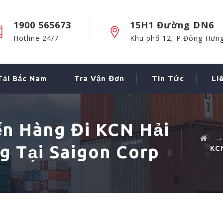
1900 565673
15H1 Đường DN6
Hotline 24/7
Khu phố 12, P.Đông Hưn
Tải Bắc Nam
Tra Vận Đơn
Tin Tức
Li
ển Hàng Đi KCN Hải
 Tại Saigon Corp
KC