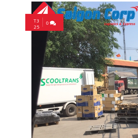
T3
0
25