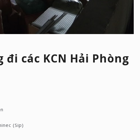
 đi các KCN Hải Phòng
ền
inec (Sip)