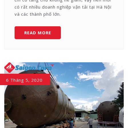
có rất nhiều doanh nghiệp vận tải tại Hà Nội
và các thành phố lớn.
VẬN
READ MORE
CHUYỂN
HÀNG
HÓA
ĐI
HÀ
NỘI
6 Tháng 5, 2020