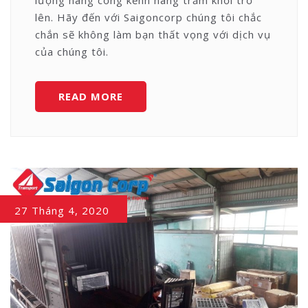
lên. Hãy đến với Saigoncorp chúng tôi chắc
chắn sẽ không làm bạn thất vọng với dịch vụ
của chúng tôi.
VẬN
READ MORE
CHUYỂN
HÀNG
CỒNG
KỀNH
ĐƯỜNG
DÀI
27 Tháng 4, 2020