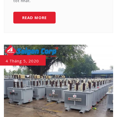
tốt nhất.
VẬN
READ MORE
CHUYỂN
HÀNG
QUÁ
KHỔ
QUÁ
TẢI
4 Tháng 5, 2020
AN
TOÀN