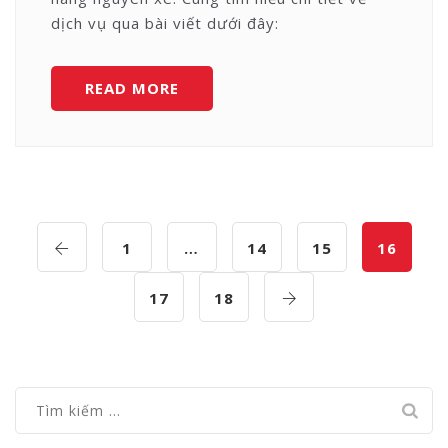
dịch vụ qua bài viết dưới đây:
DỊCH
READ MORE
VỤ
VẬN
CHUYỂN
HÀNG
HÓA
BẰNG
1
…
14
15
16
CONTAINER
17
18
Tìm
kiếm
cho: